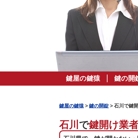
鍵屋の鍵猿
鍵の開
鍵屋の鍵猿
>
鍵の開錠
> 石川で鍵
石川
で
鍵開け業